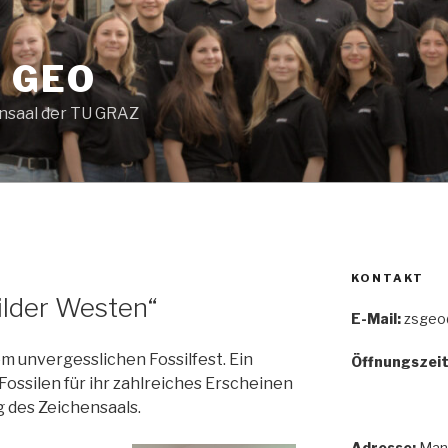
 GEO
nsaal der TU GRAZ
KONTAKT
ilder Westen“
E-Mail:
zsgeo@
m unvergesslichen Fossilfest. Ein
Öffnungszeit
Fossilen für ihr zahlreiches Erscheinen
g des Zeichensaals.
Adresse:
Mand