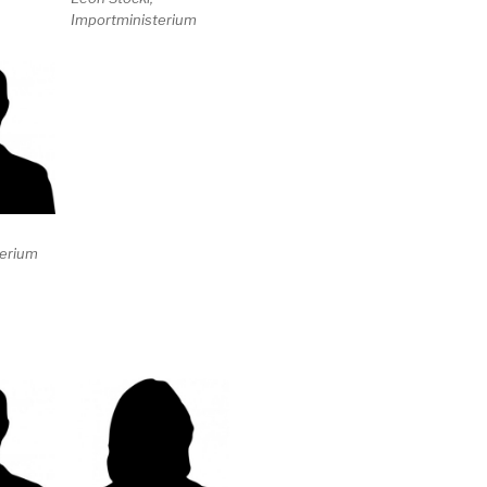
Importministerium
erium