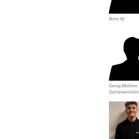
Bony Aji
Georg Blattner,
Getränkeminist