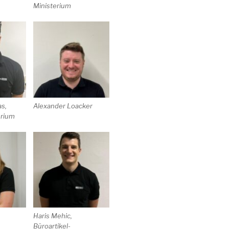
Ministerium
s,
Alexander Loacker
erium
Haris Mehic,
Büroartikel-