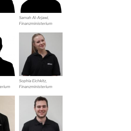
Samah Al-Arjawi,
Finanzministerium
Sophia Eichkitz,
erium
Finanzministerium