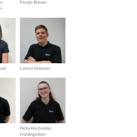
r,
Florian Breuer
m
ser
Lorenz Griesser
Petra Hochreiter,
Frühlingsfest-