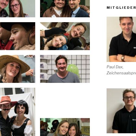
MITGLIEDE
Paul Dax,
Zeichensaalspr