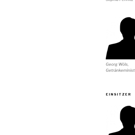
Georg Wöls,
Getränkeminist
EINSITZER