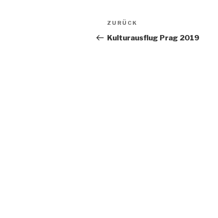
Beitragsnavigation
Vorheriger
ZURÜCK
Beitrag
Kulturausflug Prag 2019