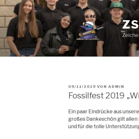
Zum
Inhalt
springen
ZS
Zeiche
VERÖFFENTLICHT
09/11/2019
VON
ADMIN
AM
Fossilfest 2019 „W
Ein paar Eindrücke aus unsere
großes Dankeschön gilt allen 
und für die tolle Unterstützun