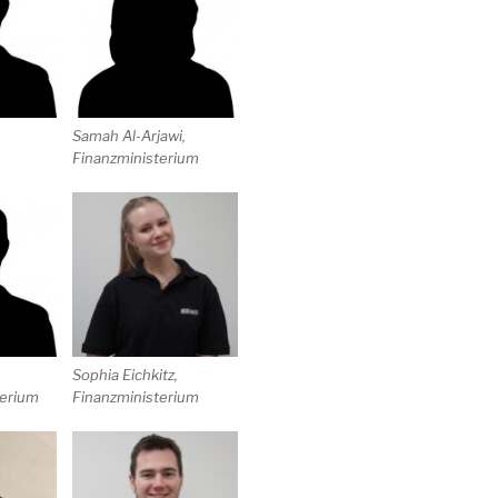
Samah Al-Arjawi,
Finanzministerium
Sophia Eichkitz,
erium
Finanzministerium