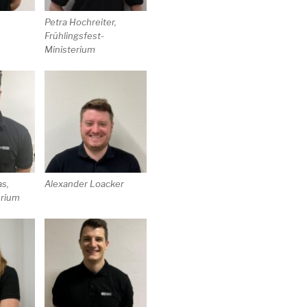
Petra Hochreiter,
Frühlingsfest-
Ministerium
s,
Alexander Loacker
erium