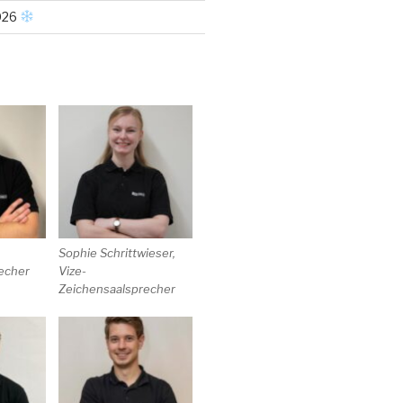
026
R
Sophie Schrittwieser,
echer
Vize-
Zeichensaalsprecher