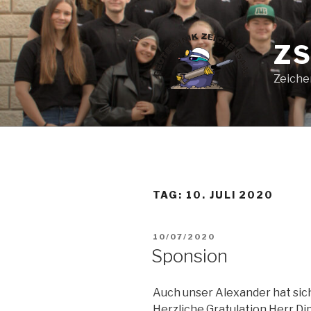
Zum
Inhalt
springen
ZS
Zeiche
TAG:
10. JULI 2020
VERÖFFENTLICHT
10/07/2020
AM
Sponsion
Auch unser Alexander hat sich
Herzliche Gratulation Herr D