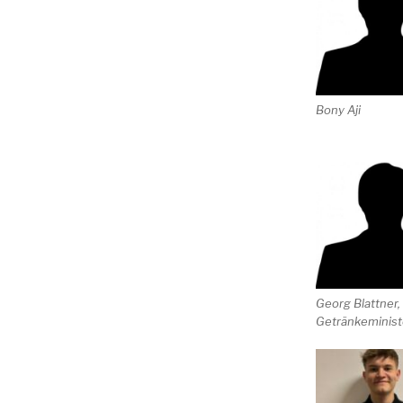
Bony Aji
Georg Blattner,
Getränkeminist