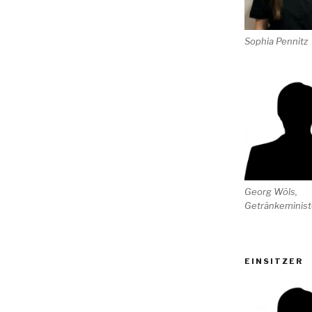
Sophia Pennitz
Georg Wöls,
Getränkeminist
EINSITZER