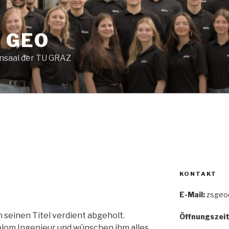
 GEO
nsaal der TU GRAZ
KONTAKT
E-Mail:
zsgeo@
 seinen Titel verdient abgeholt.
Öffnungszeit
iplom Ingenieur und wünschen ihm alles