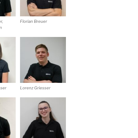
r,
Florian Breuer
m
ser
Lorenz Griesser