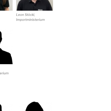
Leon Stöckl,
Importministerium
erium