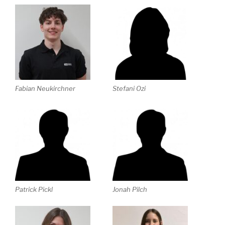
Fabian Neukirchner
Stefani Ozi
Patrick Pickl
Jonah Pilch