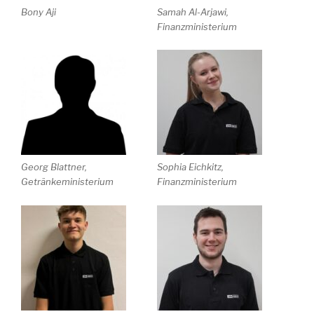
Bony Aji
Samah Al-Arjawi,
Finanzministerium
Georg Blattner,
Sophia Eichkitz,
Getränkeministerium
Finanzministerium