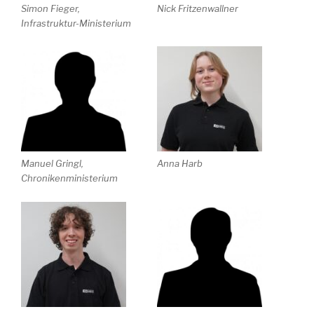
Simon Fieger,
Nick Fritzenwallner
Infrastruktur-Ministerium
Manuel Gringl,
Anna Harb
Chronikenministerium