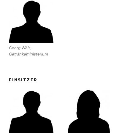
Georg Wöls,
Getränkeministerium
EINSITZER