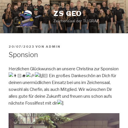
Zum
Inhalt
ZS GEO
springen
Zeichensaal der TU GRAZ
VERÖFFENTLICHT
20/07/2023
VON
ADMIN
AM
Sponsion
Herzlichen Glückwunsch an unsere Christina zur Sponsion
Ein großes Dankeschön an Dich für
deinen unermüdlichen Einsatz bei uns im Zeichensaal,
sowohl als Chefin, als auch Mitglied. Wir wünschen Dir
alles gute für deine Zukunft und freuen uns schon aufs
nächste Fossilfest mit dir