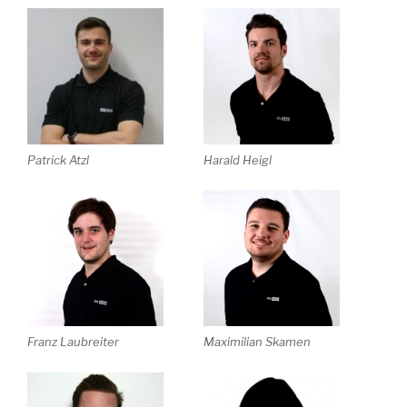
Patrick Atzl
Harald Heigl
Franz Laubreiter
Maximilian Skamen