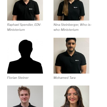
Raphael Spendier, EDV-
Nina Steinberger, Who-is-
Ministerium
who-Ministerium
Florian Steiner
Mohamed Tara