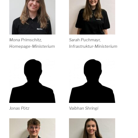
Mona Primschitz,
Sarah Puchmayr,
Homepage-Ministerium
Infrastruktur-Ministerium
Jonas Pötz
Vaibhan Shringi