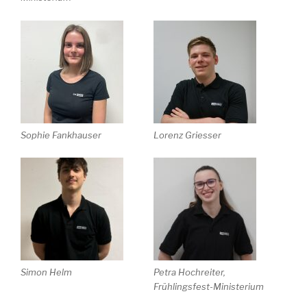
Sophie Fankhauser
Lorenz Griesser
Simon Helm
Petra Hochreiter,
Frühlingsfest-Ministerium