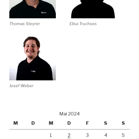
Thomas Steyrer
Elisa Truchses
Josef Weber
Mai 2024
M
D
M
D
F
S
S
1
2
3
4
5