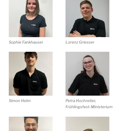
Sophie Fankhauser
Lorenz Griesser
Simon Helm
Petra Hochreiter,
Frühlingsfest-Ministerium