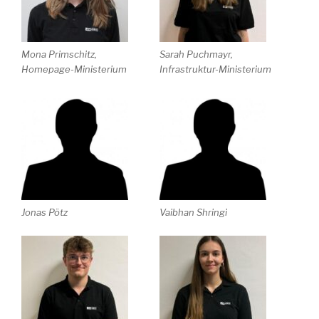
Mona Primschitz,
Sarah Puchmayr,
Homepage-Ministerium
Infrastruktur-Ministerium
Jonas Pötz
Vaibhan Shringi