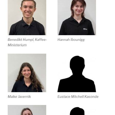
Benedikt Humpl, Kaffee-
Hannah Ibounigg
Ministerium
Maike Javernik
Eustace Mitchell Kasonde