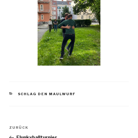
KATEGORIEN
SCHLAG DEN MAULWURF
Beitragsnavigation
Vorheriger
ZURÜCK
Beitrag
Flunkyballturnier