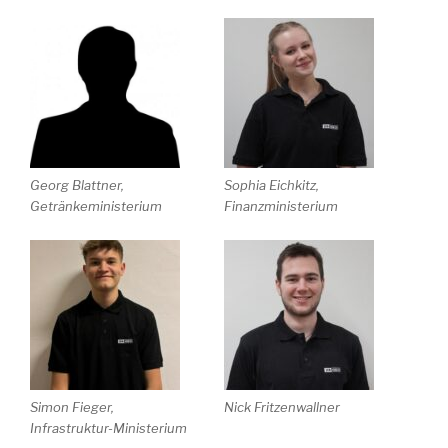
Georg Blattner,
Sophia Eichkitz,
Getränkeministerium
Finanzministerium
Simon Fieger,
Nick Fritzenwallner
Infrastruktur-Ministerium