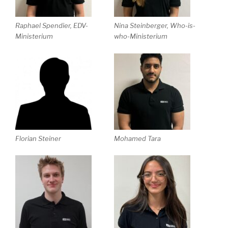
Raphael Spendier, EDV-
Nina Steinberger, Who-is-
Ministerium
who-Ministerium
Florian Steiner
Mohamed Tara