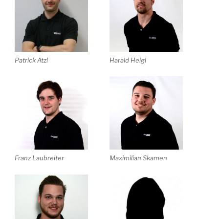
Patrick Atzl
Harald Heigl
Franz Laubreiter
Maximilian Skamen