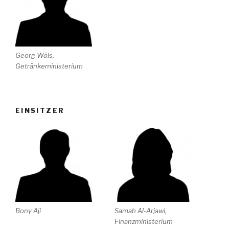
Georg Wöls,
Getränkeministerium
EINSITZER
Bony Aji
Samah Al-Arjawi,
Finanzministerium