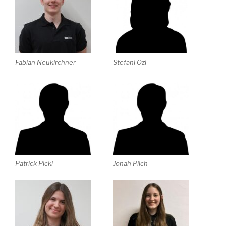
Fabian Neukirchner
Stefani Ozi
Patrick Pickl
Jonah Pilch