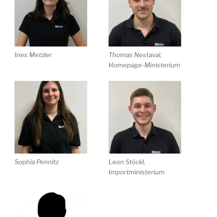
Ines Metzler
Thomas Nestaval,
Homepage-Ministerium
Sophia Pennitz
Leon Stöckl,
Importministerium