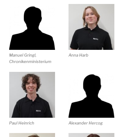
Manuel Gringl,
Anna Harb
Chronikenministerium
Paul Heinrich
Alexander Hercog