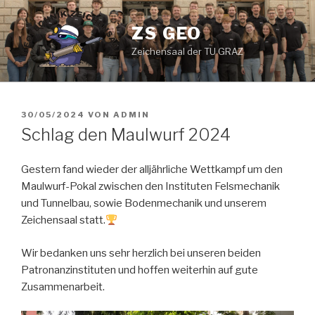
Zum
Inhalt
ZS GEO
springen
Zeichensaal der TU GRAZ
VERÖFFENTLICHT
30/05/2024
VON
ADMIN
AM
Schlag den Maulwurf 2024
Gestern fand wieder der alljährliche Wettkampf um den
Maulwurf-Pokal zwischen den Instituten Felsmechanik
und Tunnelbau, sowie Bodenmechanik und unserem
Zeichensaal statt.
Wir bedanken uns sehr herzlich bei unseren beiden
Patronanzinstituten und hoffen weiterhin auf gute
Zusammenarbeit.